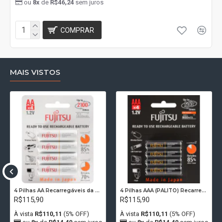
ou
8x
de
R$46,24
sem juros
COMPRAR
MAIS VISTOS
4 Pilhas AA Recarregáveis da Fujitsu Standard 2100 Recargas, 2000 mAh
4 Pilhas AAA (PALITO) Recarregáveis FUJITSU PREMIUM 500 Recargas, 950 mAh
R$115,90
R$115,90
À vista
R$110,11
(5% OFF)
À vista
R$110,11
(5% OFF)