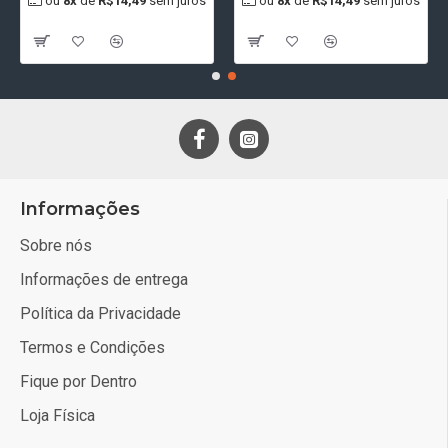
ou
8x
de
R$14,49
sem juros
ou
8x
de
R$14,49
sem juros
Informações
Sobre nós
Informações de entrega
Política da Privacidade
Termos e Condições
Fique por Dentro
Loja Física