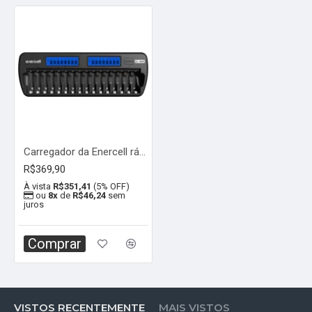
Carregador da Enercell rápido e inteligente para 16 pilhas AA/AAA, modelo EC-1600
R$369,90
À vista
R$351,41
(5% OFF)
ou
8x
de
R$46,24
sem
juros
Comprar
VISTOS RECENTEMENTE
MAIS VISTOS