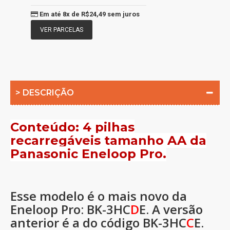
Em até
8x
de
R$24,49
sem juros
VER PARCELAS
> DESCRIÇÃO
Conteúdo: 4 pilhas
recarregáveis tamanho AA da
Panasonic Eneloop Pro.
Esse modelo é o mais novo da
Eneloop Pro: BK-3HC
D
E. A versão
anterior é a do código
BK-3HC
C
E.