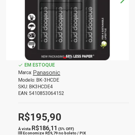
EM ESTOQUE
Panasonic
Marca:
Modelo:
BK-3HCDE
SKU:
BK3HCDE4
EAN:
5410853064152
R$195,90
R$186,11
À vista
(5% OFF)
Economize
R$9,79
no boleto / PIX