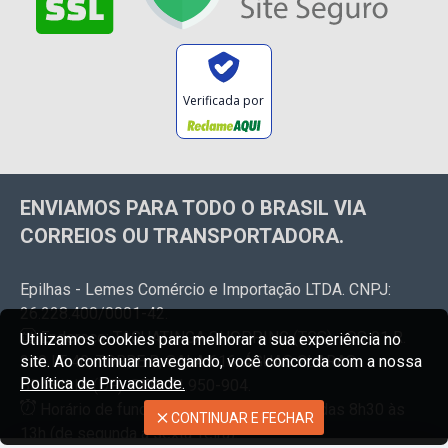
Verificada por
ENVIAMOS PARA TODO O BRASIL VIA
CORREIOS OU TRANSPORTADORA.
Epilhas - Lemes Comércio e Importação LTDA. CNPJ:
26.228.400/0001-42.
Endereço: TAGUATINGA SHOPPING (TGS) - QS 01 R.
Utilizamos cookies para melhorar a sua experiência no
210 LT 40, TORRE B, SALA 616, ÁGUAS CLARAS,
site. Ao continuar navegando, você concorda com a nossa
Política de Privacidade.
BRASILIA (DF). CEP: 71.950-904.
Horário de funcionamento da loja física: das 8h30 às
CONTINUAR E FECHAR
13h (de segunda a sexta-feira).