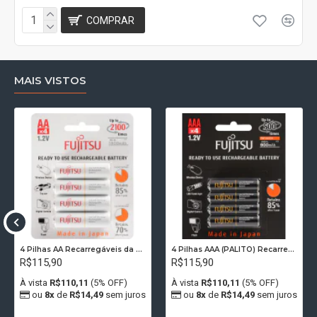
COMPRAR
MAIS VISTOS
4 Pilhas AA Recarregáveis da Fujitsu Standard 2100 Recargas, 2000 mAh
4 Pilhas AAA (PALITO) Recarregáveis FUJITSU PREMIUM 500 Recargas, 950 mAh
R$115,90
R$115,90
À vista
R$110,11
(5% OFF)
À vista
R$110,11
(5% OFF)
ou
8x
de
R$14,49
sem juros
ou
8x
de
R$14,49
sem juros