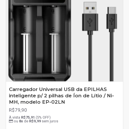
Carregador Universal USB da EPILHAS
inteligente p/ 2 pilhas de Íon de Lítio / Ni-
MH, modelo EP-02LN
R$79,90
À vista
R$75,91
(5% OFF)
ou
8x
de
R$9,99
sem juros