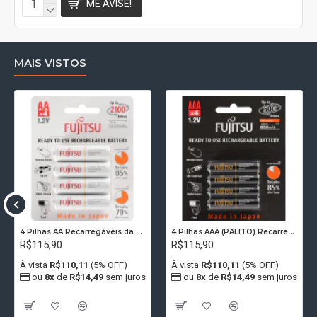
ME AVISE!
MAIS VISTOS
4 Pilhas AA Recarregáveis da Fujitsu Standard 2100 Recargas, 2000 mAh
4 Pilhas AAA (PALITO) Recarregáveis FUJITSU PREMIUM 500 Recargas, 950 mAh
R$115,90
R$115,90
À vista
R$110,11
(5% OFF)
À vista
R$110,11
(5% OFF)
ou
8x
de
R$14,49
sem juros
ou
8x
de
R$14,49
sem juros